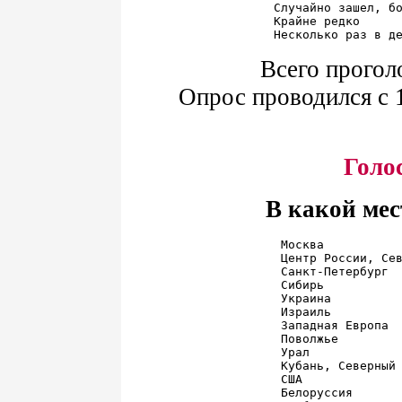
Случайно зашел, бо
Крайне редко      
Всего прогол
Опрос проводился с 1
Голо
В какой мес
Москва           
Центр России, Сев
Санкт-Петербург  
Сибирь           
Украина          
Израиль          
Западная Европа  
Поволжье         
Урал             
Кубань, Северный 
США              
Белоруссия       