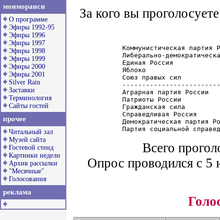
монморанси
За кого вы проголосует
О программе
Эфиры 1992-95
Эфиры 1996
Эфиры 1997
Коммунистическая партия Р
Эфиры 1998
Либерально-демократическа
Эфиры 1999
Единая Россия            
Эфиры 2000
Яблоко                   
Эфиры 2001
Союз правых сил          
Silver Rain
-------------------------
Заставки
Аграрная партия России   
Терминология
Патриоты России          
Сайты гостей
Гражданская сила         
Справедливая Россия      
прочее
Демократическая партия Ро
Читальный зал
Музей сайта
Всего прогол
Гостевой стенд
Картинки недели
Опрос проводился с 5 н
Архив рассылки
"Месячные"
Голосования
реклама
Голо