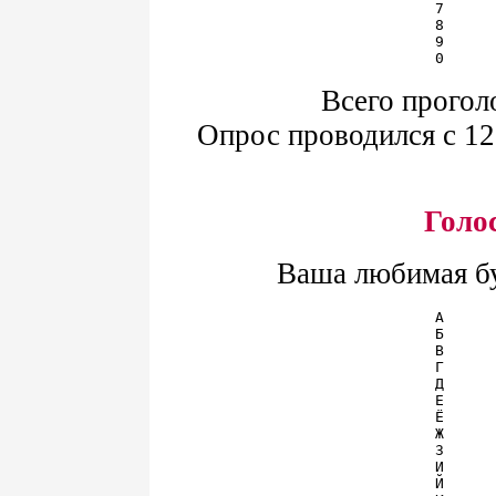
7      
8      
9      
Всего прогол
Опрос проводился с 12 
Голо
Ваша любимая бу
A      
Б      
В      
Г      
Д      
Е      
Ё      
Ж      
З      
И      
Й      