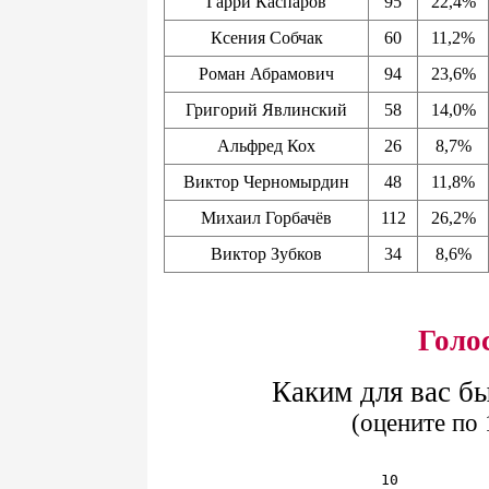
Гарри Каспаров
95
22,4%
Ксения Собчак
60
11,2%
Роман Абрамович
94
23,6%
Григорий Явлинский
58
14,0%
Альфред Кох
26
8,7%
Виктор Черномырдин
48
11,8%
Михаил Горбачёв
112
26,2%
Виктор Зубков
34
8,6%
Голо
Каким для вас б
(оцените по 
10          