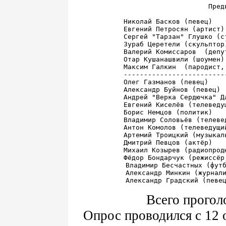
Пред
Николай Басков (певец)   
Евгений Петросян (артист)
Сергей "Тарзан" Глушко (с
Зураб Церетели (скульптор
Валерий Комиссаров  (депу
Отар Кушанашвили (шоумен)
Максим Галкин  (пародист,
-------------------------
Олег Газманов (певец)    
Александр Буйнов (певец) 
Андрей "Верка Сердючка" Д
Евгений Киселёв (телеведу
Борис Немцов (политик)   
Владимир Соловьёв (телеве
Антон Комолов (телеведущи
Артемий Троицкий (музыкал
Дмитрий Певцов (актёр)   
Михаил Козырев (радиопрод
Фёдор Бондарчук (режиссёр
Владимир Бесчастных (футб
Александр Минкин (журнали
Всего прогол
Опрос проводился с 12 о