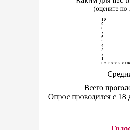
Каким для вас 
(оцените по 
10          
9           
8           
7           
6           
5           
4           
3           
2           
1           
Средни
Всего прогол
Опрос проводился с 18 
Голо