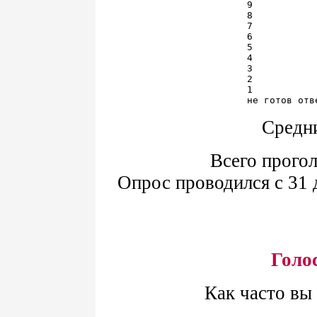
9           
8           
7           
6           
5           
4           
3           
2           
1           
Средни
Всего прогол
Опрос проводился с 31 
Голо
Как часто вы