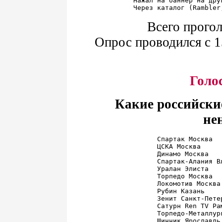
Нажал на баннер на дру
Всего прогол
Опрос проводился с 15
Голо
Какие российски
не
Спартак Москва  
ЦСКА Москва     
Динамо Москва   
Спартак-Алания В
Уралан Элиста   
Торпедо Москва  
Локомотив Москва
Рубин Казань    
Зенит Санкт-Пете
Сатурн Ren TV Ра
Торпедо-Металлур
Шинник Ярославль