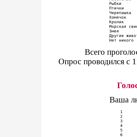
Рыбки      
Птички     
Черепашка  
Хомячок    
Кролик     
Морская сви
Змея       
Другие живо
Всего проголо
Опрос проводился с 11
Голо
Ваша л
1      
2      
3      
4      
5      
6      