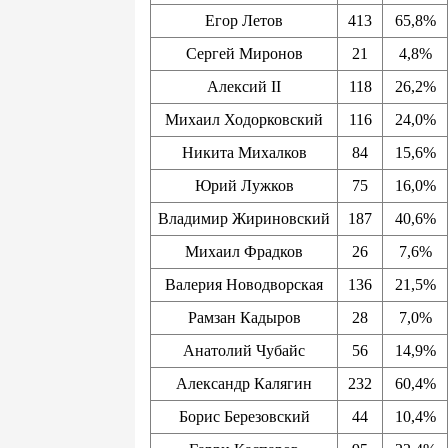
Егор Летов
413
65,8%
Сергей Миронов
21
4,8%
Алексий II
118
26,2%
Михаил Ходорковский
116
24,0%
Никита Михалков
84
15,6%
Юрий Лужков
75
16,0%
Владимир Жириновский
187
40,6%
Михаил Фрадков
26
7,6%
Валерия Новодворская
136
21,5%
Рамзан Кадыров
28
7,0%
Анатолий Чубайс
56
14,9%
Александр Калягин
232
60,4%
Борис Березовский
44
10,4%