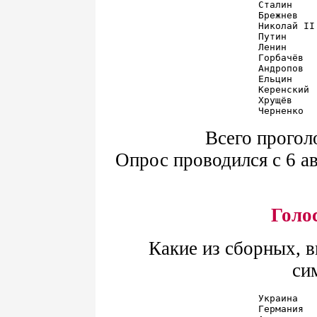
Сталин    
Брежнев   
Николай II
Путин     
Ленин     
Горбачёв  
Андропов  
Ельцин    
Керенский 
Хрущёв    
Всего прогол
Опрос проводился с 6 ав
Голо
Какие из сборных, 
си
Украина   
Германия  