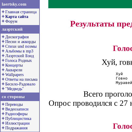
laertsky.com
Главная страница
Карта сайта
Результаты пр
Форум
лаэртский
Дискография
Песни и аккорды
Голо
Стихи und поэмы
Альбомы в mp3
Лаэртский Бэнд
Хуй, гов
Голоса Родных
Концерты
Акварели
Хуй    
Wallpapers
Говно  
Ответы на письма
Бесило-Радовало
"Медведь"
Всего проголо
со стороны
Опрос проводился с 27 н
Переводы
Видеозаписи
Радиоэфиры
Публицистика
Иллюстрации
Голо
Подражания