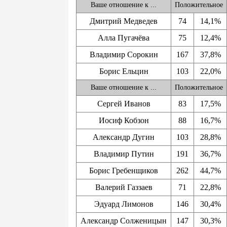
Ваше отношение к ...
Положительное
Дмитрий Медведев
74
14,1%
Алла Пугачёва
75
12,4%
Владимир Сорокин
167
37,8%
Борис Ельцин
103
22,0%
Ваше отношение к ...
Положительное
Сергей Иванов
83
17,5%
Иосиф Кобзон
88
16,7%
Александр Дугин
103
28,8%
Владимир Путин
191
36,7%
Борис Гребенщиков
262
44,7%
Валерий Газзаев
71
22,8%
Эдуард Лимонов
146
30,4%
Александр Солженицын
147
30,3%