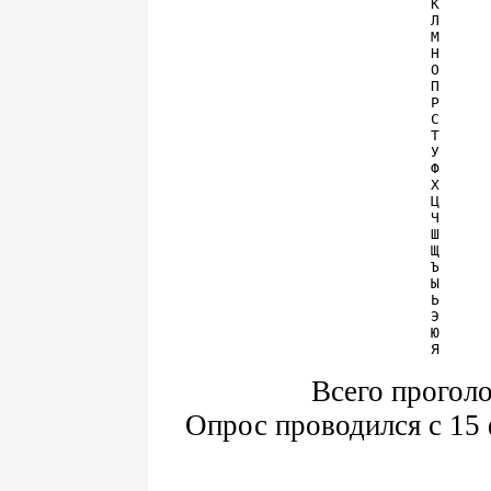
К      
Л      
М      
Н      
О      
П      
Р      
С      
Т      
У      
Ф      
Х      
Ц      
Ч      
Ш      
Щ      
Ъ      
Ы      
Ь      
Э      
Ю      
Всего проголо
Опрос проводился с 15 