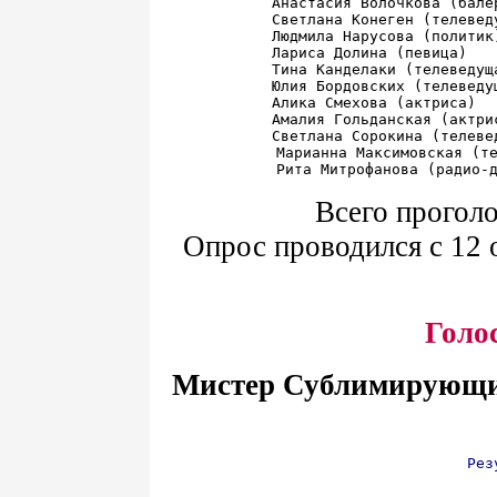
Анастасия Волочкова (бале
Светлана Конеген (телевед
Людмила Нарусова (политик
Лариса Долина (певица)   
Тина Канделаки (телеведущ
Юлия Бордовских (телеведу
Алика Смехова (актриса)  
Амалия Гольданская (актри
Светлана Сорокина (телеве
Марианна Максимовская (те
Всего проголо
Опрос проводился с 12 о
Голо
Мистер Сублимирующи
Рез