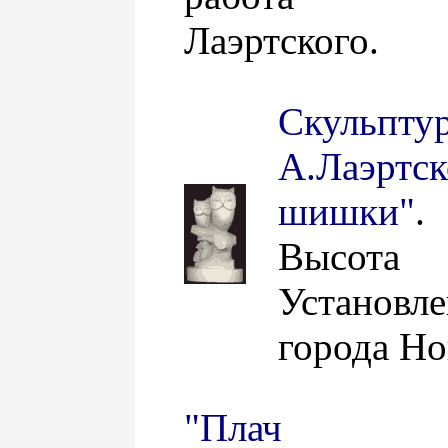
Лаэртского.
Скульпт
А.Лаэртс
шишки"
.
Высот
Установ
города Но
"Плач Я