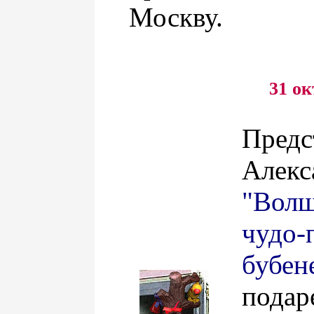
Москву.
31 ок
Предс
Алекс
"Вол
чудо-
бубен
пода