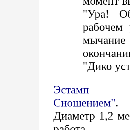
момент в
"Ура! О
рабочем 
мычани
окончани
"Дико уст
Эстамп 
Сношением"
.
Диаметр 1,2 ме
работа Ал