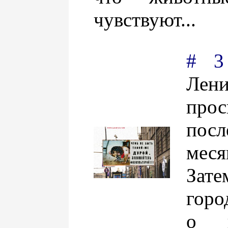
чувствуют...
# 3
Лени
про
пос
меся
Зате
горо
о п