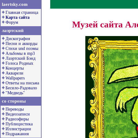
laertsky.com
Главная страница
Карта сайта
Музей сайта Ал
Форум
лаэртский
Дискография
Песни и аккорды
Стихи und поэмы
Альбомы в mp3
Лаэртский Бэнд
Голоса Родных
Концерты
Акварели
Wallpapers
Ответы на письма
Бесило-Радовало
"Медведь"
со стороны
Переводы
Видеозаписи
Радиоэфиры
Публицистика
Иллюстрации
Подражания