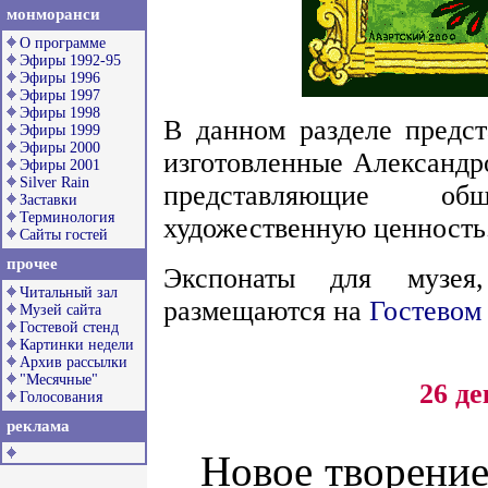
монморанси
О программе
Эфиры 1992-95
Эфиры 1996
Эфиры 1997
Эфиры 1998
В данном разделе предст
Эфиры 1999
Эфиры 2000
изготовленные Александр
Эфиры 2001
Silver Rain
представляющие о
Заставки
Терминология
художественную ценность
Сайты гостей
прочее
Экспонаты для музея,
Читальный зал
размещаются на
Гостевом
Музей сайта
Гостевой стенд
Картинки недели
Архив рассылки
"Месячные"
26 де
Голосования
реклама
Новое творение