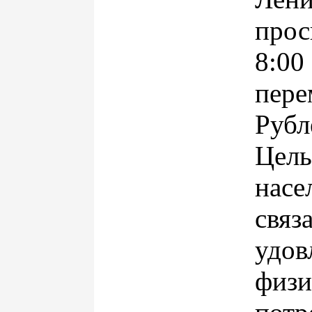
прос
8:0
пер
Руб
Цел
насе
св
удов
физи