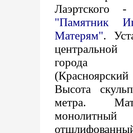
Лаэртского -
"Памятник И
Матерям"
. Уст
центрально
города Е
(Красноярск
Высота скуль
метра. Ма
монолитный
отшлифованны