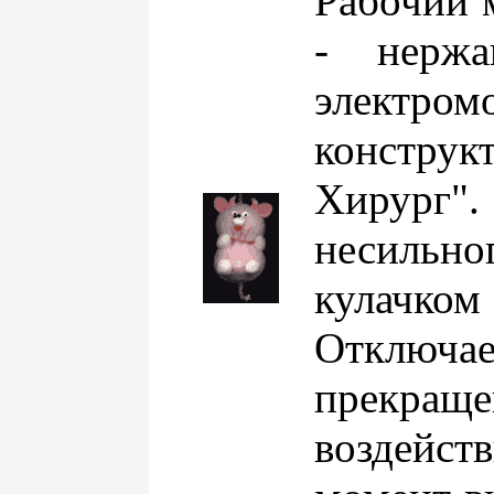
Рабочий 
- нержа
электромо
констр
Хирург".
несильно
кулач
Отклю
прекращ
воздейст