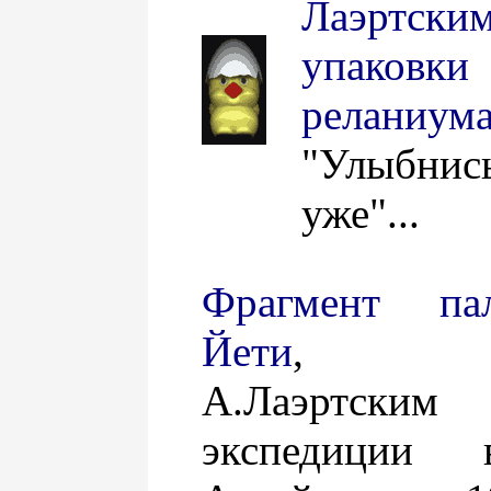
Лаэртск
упаковк
реланиум
"Улыбнис
уже"...
Фрагмент па
Йети
, най
А.Лаэртским
экспедиции