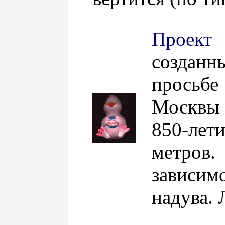
Проек
созданн
просьб
Москвы
850-лети
метро
завис
надува. 