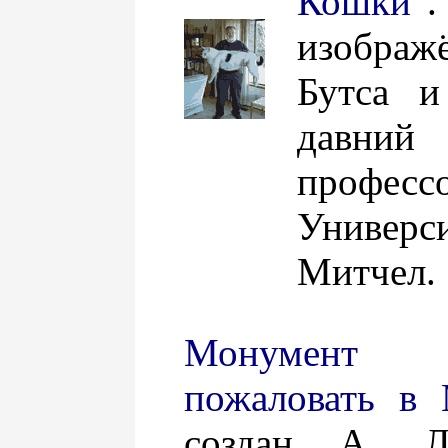
Кошки"
изображ
Бутса и
давний 
професс
Униве
Митчел.
Монумен
пожаловать в 
создан А. Л