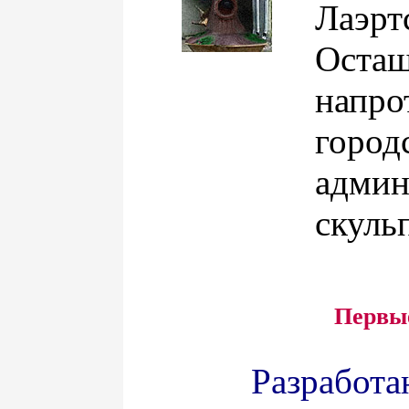
Лаэ
Осташ
нап
город
админ
скуль
Первы
Разработ