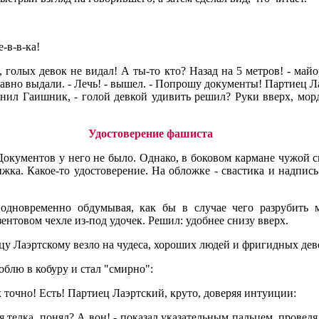
-в-в-ка!
, голых девок не видал! А ты-то кто? Назад на 5 метров! - ма
авно выдали. - Лечь! - вышел. - Попрошу документы! Партиец Л
знил Гаишник, - голой девкой удивить решил? Руки вверх, морд
Удостоверение фашиста
Документов у него не было. Однако, в боковом кармане чужой 
ижка. Какое-то удостоверение. На обложке - свастика и надпис
одновременно обдумывая, как бы в случае чего разрубить 
нтовом чехле из-под удочек. Решил: удобнее снизу вверх.
цу Лаэртскому везло на чудеса, хороших людей и фригидных дев
облю в кобуру и стал "смирно":
ак точно! Есть! Партиец Лаэртский, круто, доверяя интуиции:
я телка, понял? А вон! - показал указательным пальцем, проведя