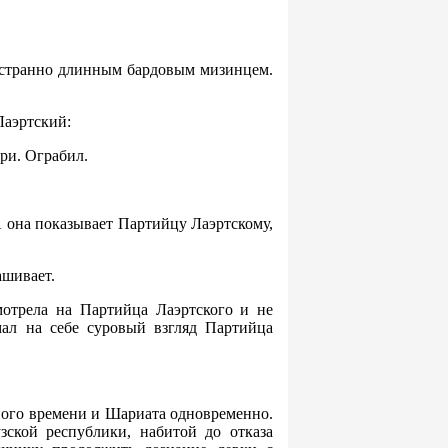
о странно длинным бардовым мизинцем.
Лаэртский:
три. Ограбил.
 она показывает Партийцу Лаэртскому,
ашивает.
мотрела на Партийца Лаэртского и не
мал на себе суровый взгляд Партийца
енного времени и Шариата одновременно.
ской республики, набитой до отказа