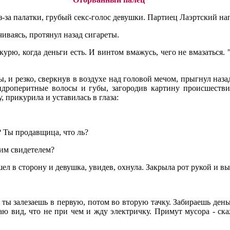
из-за палатки, грубый секс-голос девушки. Партиец Лаэртский н
иваясь, протянул назад сигареты.
эш курю, когда деньги есть. И винтом вмажусь, чего не вмазатьс
, и резко, сверкнув в воздухе над головой мечом, прыгнул наза
идроперитные волосы и губы, загородив картину происшестви
у, прикурила и уставилась в глаза:
? Ты продавщица, что ль?
ким свидетелем?
шел в сторону и девушка, увидев, охнула. Закрыла рот рукой и в
, ты залезаешь в первую, потом во вторую тачку. Забираешь день
лаю вид, что не при чем и жду электричку. Примут мусора - ск