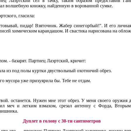
иец Лаэртский сел в тачку, таким образом предоставив Га
ал волшебную книжку, найденную в ворованной сумке.
тского, гласила:
стовывай, пидар! Взяточник. Жабер синегорбый!". И его лична
исей химическим карандашом. И свастика нарисована на обложке.
м. - базарят. Партиец Лаэртский, кричит:
ала из под полы куртки двуствольный охотничий обрез.
ого мусора уже прихуярила бы. Тебе не отдам.
твой. останется. Нужен мне этот обрез. У меня своего оружия 
ил меч и легким взмахом, срезал антенну с Форда, Вторым
Гаишника.
Дуплет в голову с 30-ти сантиметров
 что это... - произнес Партиец Лаэртский задумчиво, пиздец те