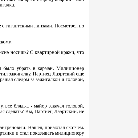
игалка.
е с гигантскими линзами. Посмотрел по
скому.
 писнэ носишь? С квартирной кражи, что
ел было убрать в карман. Милиционер
стил зажигалку. Партиец Лаэртский еще
вращал следом за зажигалкой и головой,
 все блядь... - майор закачал головой,
Вас сделать? Вы, Партиец Лаэртский, не
 Гангреновый. Нашел, примотал скотчем.
портянки и стал показывать милиционеру