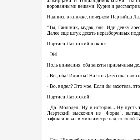
алжирцами и социал-демократами. Парт
ворованными вещами. Курил и рассматрив
Надпись в книжке, почерком Партийца Лаэр
"Ты, Гаишник, мудак, бля. Иди девку аре
Далее еще штук десять неразборчивых подп
Партиец Лаэртский в окно:
- Эй!
Ноль внимания, оба заняты привычным дело
- Вы, оба! Идиоты! На что Джессика показ
- Во, видел? Это мое. Если бы захотела, эт
Партиец Лаэртский:
- Да- Молодец. Ну и-история... Ну пусть 
Лаэртский выскочил из "Форда", вытащ
зафиксировал в миллиметре над головой 
- Бля, "Волшебная книжка фашиста", - вот