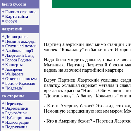
laertsky.com
Главная страница
Карта сайта
Форум
лаэртский
Дискография
Песни и аккорды
Партиец Лаэртский шел мимо станции Лиа
Стихи und поэмы
удочек. "Кока-колу" из банки пьет. И хоро
Альбомы в mp3
Лаэртский Бэнд
Надо было уходить дальше, пока не ввели
Голоса Родных
Мытищах. Партиец Лаэртский бросил маши
Концерты
Акварели
недель на явочной партийной квартире.
Wallpapers
Ответы на письма
Вдруг Партиец Лаэртский услышал сзади 
Бесило-Радовало
палатку. Услышал скрежет металла и сдав
"Медведь"
врезалась красная "Нива". Обе машины по
"Довгань шоу". А банку "Кока-колы" они п
со стороны
Переводы
- Кто в Америку бежит? Это жид, это жид
Видеозаписи
Немодную запрещенную новым мэром Москвы
Радиоэфиры
Публицистика
- Кто в Америку бежит? - Партиец Лаэртски
Иллюстрации
Подражания