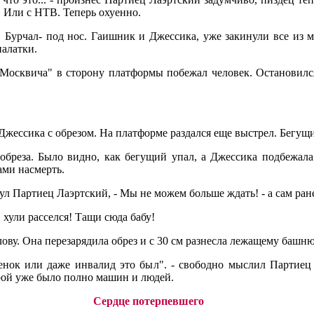
. Или с НТВ. Теперь охуенно.
. Бурчал- под нос. Гаишник и Джессика, уже закинули все из 
палатки.
 "Москвича" в сторону платформы побежал человек. Остановилс
Джессика с обрезом. На платформе раздался еще выстрел. Бегущи
бреза. Было видно, как бегущий упал, а Джессика подбежала
ами насмерть.
ул Партиец Лаэртский, - Мы не можем больше ждать! - а сам ран
 хули расселся! Тащи сюда бабу!
олову. Она перезарядила обрез и с 30 см разнесла лежащему башн
бенок или даже инвалид это был". - свободно мыслил Партиец
орой уже было полно машин и людей.
Сердце потерпевшего