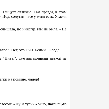
. Танцует отлично. Там правда, в этом
 Иод, солутан - все у меня есть. У меня
слышала, но никогда там не была. - Не
алов". Нет, это ГАИ. Белый "Форд".
из "Нивы", уже вытащенный девкой из
Легки на помине, майор!
осом: - Ну и хули? - окно, наконец-то