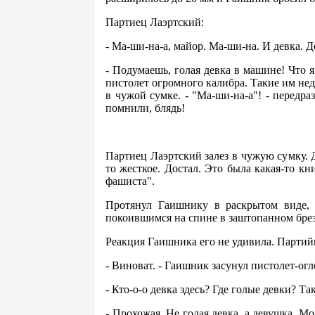
Партиец Лаэртский:
- Ма-ши-на-а, майор. Ма-ши-на. И девка. Де
- Подумаешь, голая девка в машине! Что я
пистолет огромного калибра. Такие им нед
в чужой сумке. - "Ма-ши-на-а"! - передра
помнили, блядь!
Партиец Лаэртский залез в чужую сумку. 
то жесткое. Достал. Это была какая-то кн
фашиста".
Протянул Гаишнику в раскрытом виде, 
покоившимся на спине в заштопанном брезе
Реакция Гаишника его не удивила. Партий
- Виноват. - Гаишник засунул пистолет-огл
- Кто-о-о девка здесь? Где голые девки? Т
- Прохожая. Не голая девка, а девушка. Мо