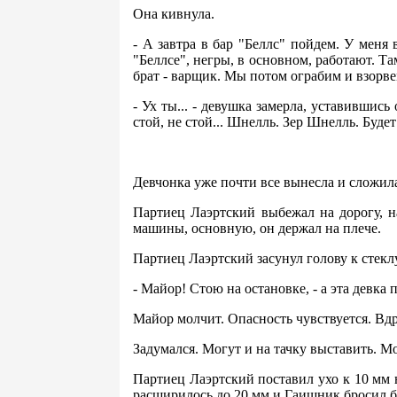
Она кивнула.
- А завтра в бар "Беллс" пойдем. У меня 
"Беллсе", негры, в основном, работают. Та
брат - варщик. Мы потом ограбим и взорве
- Ух ты... - девушка замерла, уставившис
стой, не стой... Шнелль. Зер Шнелль. Будет
Девчонка уже почти все вынесла и сложила
Партиец Лаэртский выбежал на дорогу, 
машины, основную, он держал на плече.
Партиец Лаэртский засунул голову к стекл
- Майор! Стою на остановке, - а эта девка
Майор молчит. Опасность чувствуется. Вдр
Задумался. Могут и на тачку выставить. 
Партиец Лаэртский поставил ухо к 10 мм 
расширилось до 20 мм и Гаишник бросил бы