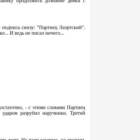
ишнику продолжить дознание девки с
я подпись снизу: "Партиец Лаэртский".
.. И ведь не писал ничего...
достаточно, - с этими словами Партиец
 ударом разрубил наручники. Третий
перь всем. Не всем конечно, но многим.