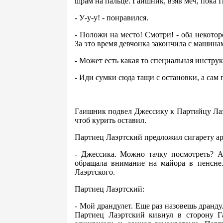
шрам на пальце. Гаишник, взяв меч, пока 
- У-у-у! - понравился.
- Положи на место! Смотри! - оба некото
За это время девчонка закончила с машина
- Может есть какая то специальная инстру
- Иди сумки сюда тащи с остановки, а сам 
Гаишник подвел Джессику к Партийцу Лаэр
чтоб курить оставил.
Партиец Лаэртский предложил сигарету ар
- Джессика. Можно тачку посмотреть? А
обращала внимание на майора в пенсне.
Лаэртского.
Партиец Лаэртский:
- Мой драндулет. Еще раз назовешь дранду
Партиец Лаэртский кивнул в сторону Г