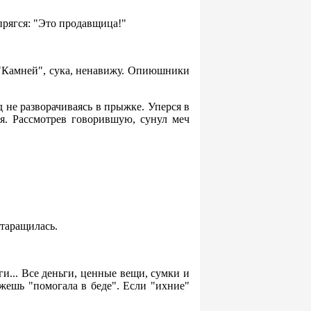
апрягся: "Это продавщица!"
я. "Камней", сука, ненавижу. Опиюшники
д не разворачиваясь в прыжке. Уперся в
я. Рассмотрев говорившую, сунул меч
ытаращилась.
ги... Все деньги, ценные вещи, сумки и
ажешь "помогала в беде". Если "ихние"