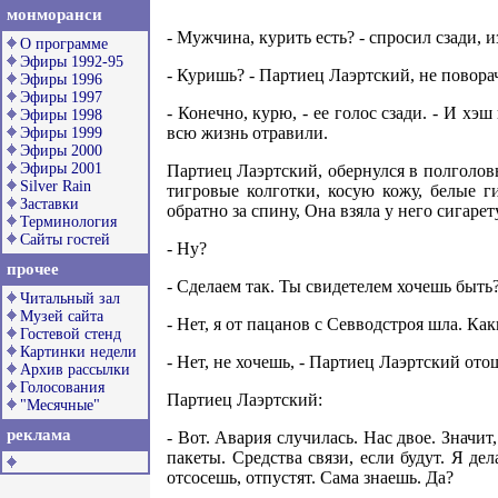
монморанси
- Мужчина, курить есть? - спросил сзади, 
О программе
Эфиры 1992-95
- Куришь? - Партиец Лаэртский, не поворач
Эфиры 1996
Эфиры 1997
- Конечно, курю, - ее голос сзади. - И х
Эфиры 1998
всю жизнь отравили.
Эфиры 1999
Эфиры 2000
Эфиры 2001
Партиец Лаэртский, обернулся в полголовы
Silver Rain
тигровые колготки, косую кожу, белые г
Заставки
обратно за спину, Она взяла у него сигарет
Терминология
Сайты гостей
- Ну?
прочее
- Сделаем так. Ты свидетелем хочешь быть
Читальный зал
Музей сайта
- Нет, я от пацанов с Севводстроя шла. Ка
Гостевой стенд
Картинки недели
- Нет, не хочешь, - Партиец Лаэртский ото
Архив рассылки
Голосования
Партиец Лаэртский:
"Месячные"
реклама
- Вот. Авария случилась. Нас двое. Значит
пакеты. Средства связи, если будут. Я де
отсосешь, отпустят. Сама знаешь. Да?