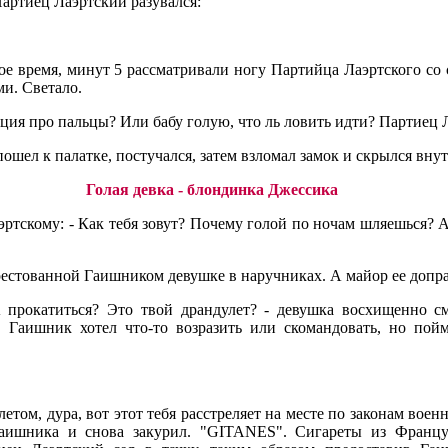
Партиец Лаэртский разувался:
рое время, минут 5 рассматривали ногу Партийца Лаэртского с
ми. Светало.
кция про пальцы? Или бабу голую, что ль ловить идти? Партиец 
пошел к палатке, постучался, затем взломал замок и скрылся вну
Голая девка - блондинка Джессика
тскому: - Как тебя зовут? Почему голой по ночам шляешься? А
естованной Гаишником девушке в наручниках. А майор ее допр
 прокатиться? Это твой драндулет? - девушка восхищенно с
 Гаишник хотел что-то возразить или скомандовать, но пой
летом, дура, вот этот тебя расстреляет на месте по законам во
аишника и снова закурил. "GITANES". Сигареты из Француз