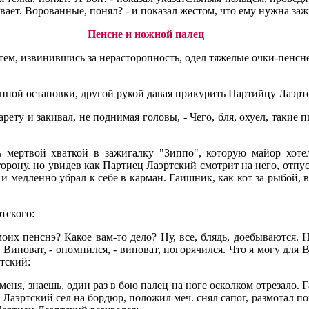
ает. Ворованные, понял? - и показал жестом, что ему нужна заж
Пенсне и ножной палец
тем, извинившись за нерасторопность, одел тяжелые очки-пенсн
банной остановки, другой рукой давая прикурить Партийцу Лаэрт
арету и закивал, не поднимая головы, - Чего, бля, охуел, такие
 мертвой хваткой в зажигалку "Зиппо", которую майор хот
торону. но увидев как Партиец Лаэртский смотрит на него, отпу
и медленно убрал к себе в карман. Гаишник, как кот за рыбой, 
тского:
их пенснэ? Какое вам-то дело? Ну, все, блядь, доебываются. Ну,
 Виноват, - опомнился, - виноват, погорячился. Что я могу для 
тский:
 меня, знаешь, один раз в бою палец на ноге осколком отрезало.
 - Лаэртский сел на бордюр, положил меч. снял сапог, размотал 