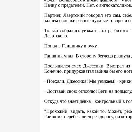
Начну с предателей. Нет, с англокатоликов
Партиец Лаэртский говорил это сам. себе
заднем сиденье разные нужные товары из 
Только собрались уезжать - от разбитого
Лаэртского.
Попал в Гаишнику в руку.
Гаишник упал. В сторону беглеца рванула 
Послышался смех Джессики. Выстрел из о
Конечно, придурковатая забила бы его ног
- Поехали. Джессика! Мы уезжаем! - крикн
- Доставай свою оглоблю! Беги на подмогу,
Откуда что знает девка - контрольный в г
"Прохожий, видать, какой-то. Может, ре
Гаишник перебегали через дорогу, на кот