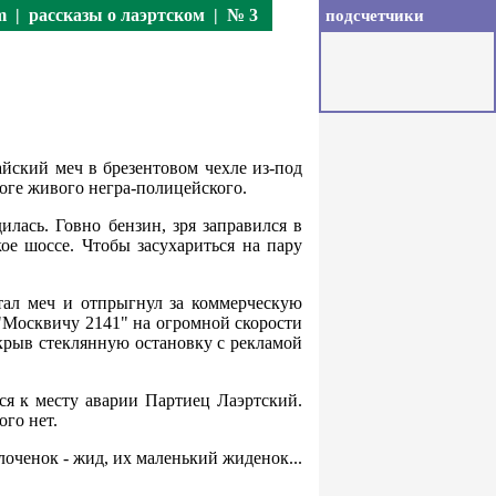
m
|
рассказы о лаэртском
| № 3
подсчетчики
йский меч в брезентовом чехле из-под
роге живого негра-полицейского.
илась. Говно бензин, зря заправился в
е шоссе. Чтобы засухариться на пару
тал меч и отпрыгнул за коммерческую
 "Москвичу 2141" на огромной скорости
акрыв стеклянную остановку с рекламой
йся к месту аварии Партиец Лаэртский.
го нет.
лоченок - жид, их маленький жиденок...