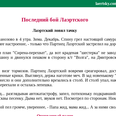
laertsky.co
Последний бой Лаэртского
Лаэртский ловил тачку
нозово в 4 утра. Зима. Декабрь. Cпинy грел настоящий самура
шее настроение, - только что Партиец Лаэртский застрелил на до
 план "Сирена-перехват", да вот краденая "шестерка" не завод
ну и двинулся пешком в сторону к/т "Волга", на Дмитровско
визг тормозов. Партиец Лаэртский вовремя среагировал, дос
ленные крики. Выглянул, держа наготове меч. В зад новенькому
несло и они дополнительно врезались в столб. И столб упал, н
ереехали и осталась лепешка.
... разглядывая автокатастрофу, запел, потихоньку подкравши
 песенку. Дыма нет, звуков нет. Посмотрел по сторонам. Нико
й пел громче, увереннее, - Папа жид, мама жид... А за ними сво
Оторванный палец