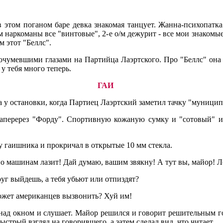
в этом поганом баре девка знакомая танцует. Жанна-психопатка
м наркоманы все "винтовые", 2-е о/м дежурит - все мои знакомые.
м этот "Беллс".
ь очумевшими глазами на Партийца Лаэртского. Про "Беллс" она 
 у тебя много теперь.
ГАИ
 у остановки, когда Партиец Лаэртский заметил тачку "муницип
наперерез "Форду". Спортивную кожаную сумку и "сотовый" 
у гаишника и прокричал в открытые 10 мм стекла.
 по машинам лазит! Дай думаю, вашим звякну! А тут вы, майор! 
уг выйдешь, а тебя убьют или отпиздят?
Может американцев вызвонить? Хуй им!
над окном и слушает. Майор решился и говорит решительным гол
стрый взгляд на говорившего, а затем сделал вид, что читает.