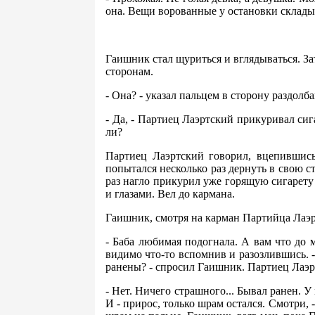
она. Вещи ворованные у остановки складыв
Гаишник стал щуриться и вглядываться. За
сторонам.
- Она? - указал пальцем в сторону раздол
- Да, - Партиец Лаэртский прикуривал сиг
ли?
Партиец Лаэртский говорил, вцепившись
попытался несколько раз дернуть в свою с
раз нагло прикурил уже горящую сигарету 
и глазами. Вел до кармана.
Гаишник, смотря на карман Партийца Лаэр
- Баба любимая подогнала. А вам что до мо
видимо что-то вспомнив и разозлившись. -
ранены? - спросил Гаишник. Партиец Лаэр
- Нет. Ничего страшного... Бывал ранен. У
И - прирос, только шрам остался. Смотри,