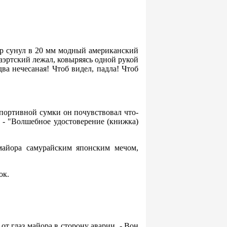
йор сунул в 20 мм модный американский
аэртский лежал, ковыряясь одной рукой
ва нечесаная! Чтоб видел, падла! Чтоб
спортивной сумки он почувствовал что-
ь - "Волшебное удостоверение (книжка)
майора самурайским японским мечом,
ок.
 от глаз майора в сторону аварии. - Вон