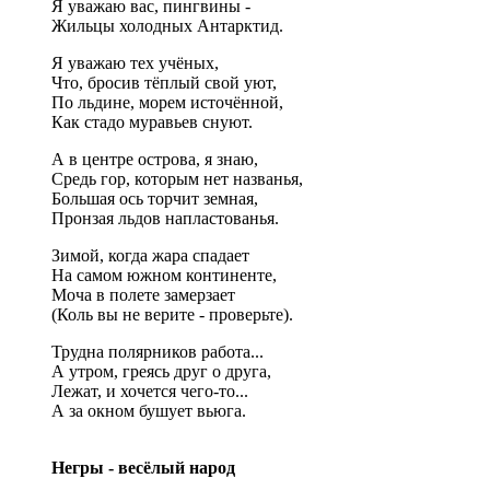
Я уважаю вас, пингвины -
Жильцы холодных Антарктид.
Я уважаю тех учёных,
Что, бросив тёплый свой уют,
По льдине, морем источённой,
Как стадо муравьев снуют.
А в центре острова, я знаю,
Средь гор, которым нет названья,
Большая ось торчит земная,
Пронзая льдов напластованья.
Зимой, когда жара спадает
На самом южном континенте,
Моча в полете замерзает
(Коль вы не верите - проверьте).
Трудна полярников работа...
А утром, греясь друг о друга,
Лежат, и хочется чего-то...
А за окном бушует вьюга.
Негры - весёлый народ