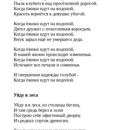
Пыль клубится над просёлочной дорогой.
Когда ёжики идут на водопой,
Красота вернётся к девушке убогой.
Когда ёжики идут на водопой,
Дятел дружит с похотливым короедом.
Когда ёжики идут на водопой,
Внук зарыл ещё не умершего деда.
Когда ёжики идут на водопой,
В нашей жизни происходят измененья.
Когда ёжики идут на водопой,
Исчезают все печали и сомненья.
И свершения надежды голубой -
Когда ёжики идут на водопой.
Уйду в леса
Уйду я в леса, из столицы беглец,
И там средь берез и осин
Построю себе офигенный дворец
Из редких сортов древесин.