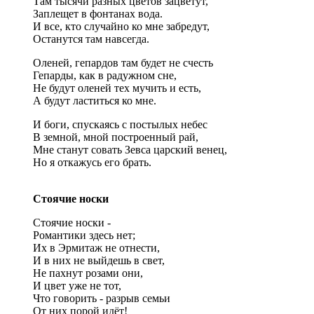
Там тысячи разных цветов зацветут,
Заплещет в фонтанах вода.
И все, кто случайно ко мне забредут,
Останутся там навсегда.
Оленей, гепардов там будет не счесть
Гепарды, как в радужном сне,
Не будут оленей тех мучить и есть,
А будут ластиться ко мне.
И боги, спускаясь с постылых небес
В земной, мной построенный рай,
Мне станут совать Зевса царский венец,
Но я откажусь его брать.
Стоячие носки
Стоячие носки -
Романтики здесь нет;
Их в Эрмитаж не отнести,
И в них не выйдешь в свет,
Не пахнут розами они,
И цвет уже не тот,
Что говорить - разрыв семьи
От них порой идёт!