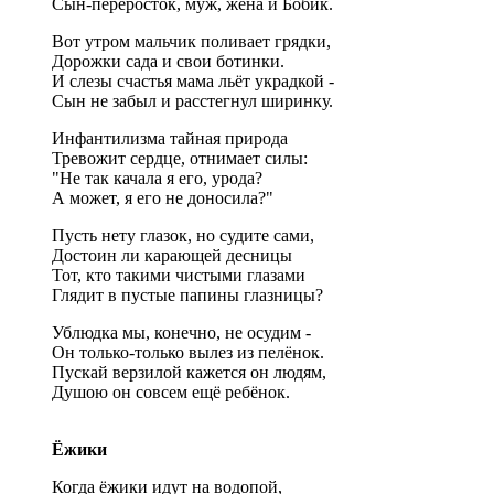
Сын-переросток, муж, жена и Бобик.
Вот утром мальчик поливает грядки,
Дорожки сада и свои ботинки.
И слезы счастья мама льёт украдкой -
Сын не забыл и расстегнул ширинку.
Инфантилизма тайная природа
Тревожит сердце, отнимает силы:
"Не так качала я его, урода?
А может, я его не доносила?"
Пусть нету глазок, но судите сами,
Достоин ли карающей десницы
Тот, кто такими чистыми глазами
Глядит в пустые папины глазницы?
Ублюдка мы, конечно, не осудим -
Он только-только вылез из пелёнок.
Пускай верзилой кажется он людям,
Душою он совсем ещё ребёнок.
Ёжики
Когда ёжики идут на водопой,