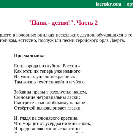
laertsky.com
|
ар
"Панк - детям!". Часть 2
едшего в головных опилках нескольких даунов, обучавшихся в 
олчком, естессно, послужили песни геройского орла Лаерта.
Про мальчика
Есть города во глубине России -
Как этот, их теперь уже немного.
На улицах уныло-некрасивых
Там жизнь течёт спокойно и убого.
Забавны нравы в захолустье нашем,
Сыновние нетривиальны ласки:
Смотрите - сын любимому папаше
Отвёрткой выковыривает глазки.
И, глядя на слюнявого кретина,
Что морщит от усердья низкий лобик,
Я представляю мирные картины: