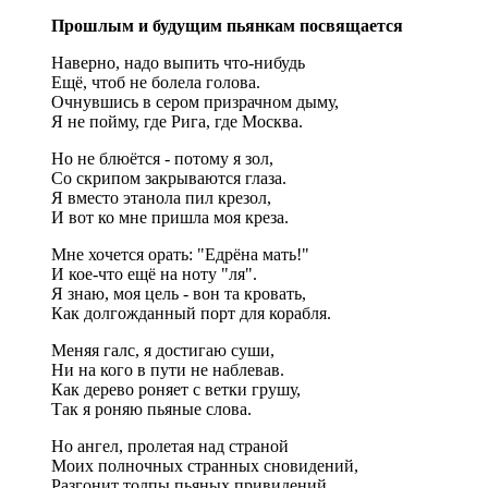
Прошлым и будущим пьянкам посвящается
Наверно, надо выпить что-нибудь
Ещё, чтоб не болела голова.
Очнувшись в сером призрачном дыму,
Я не пойму, где Рига, где Москва.
Но не блюётся - потому я зол,
Со скрипом закрываются глаза.
Я вместо этанола пил крезол,
И вот ко мне пришла моя креза.
Мне хочется орать: "Едрёна мать!"
И кое-что ещё на ноту "ля".
Я знаю, моя цель - вон та кровать,
Как долгожданный порт для корабля.
Меняя галс, я достигаю суши,
Ни на кого в пути не наблевав.
Как дерево роняет с ветки грушу,
Так я роняю пьяные слова.
Но ангел, пролетая над страной
Моих полночных странных сновидений,
Разгонит толпы пьяных привидений,