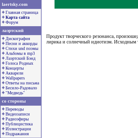
laertsky.com
Главная страница
Карта сайта
Форум
лаэртский
Продукт творческого резонанса, произош
Дискография
лирика и солнечный идиотизм. Исходным т
Песни и аккорды
Стихи und поэмы
Альбомы в mp3
Лаэртский Бэнд
Голоса Родных
Концерты
Акварели
Wallpapers
Ответы на письма
Бесило-Радовало
"Медведь"
со стороны
Переводы
Видеозаписи
Радиоэфиры
Публицистика
Иллюстрации
Подражания