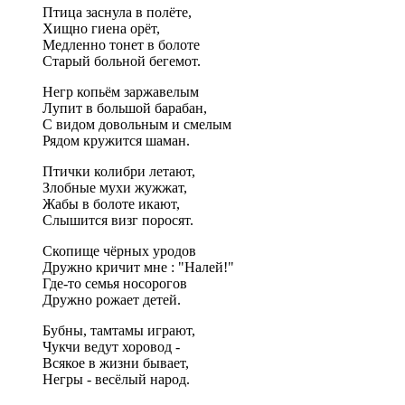
Птица заснула в полёте,
Хищно гиена орёт,
Медленно тонет в болоте
Старый больной бегемот.
Негр копьём заржавелым
Лупит в большой барабан,
С видом довольным и смелым
Рядом кружится шаман.
Птички колибри летают,
Злобные мухи жужжат,
Жабы в болоте икают,
Слышится визг поросят.
Скопище чёрных уродов
Дружно кричит мне : "Налей!"
Где-то семья носорогов
Дружно рожает детей.
Бубны, тамтамы играют,
Чукчи ведут хоровод -
Всякое в жизни бывает,
Негры - весёлый народ.