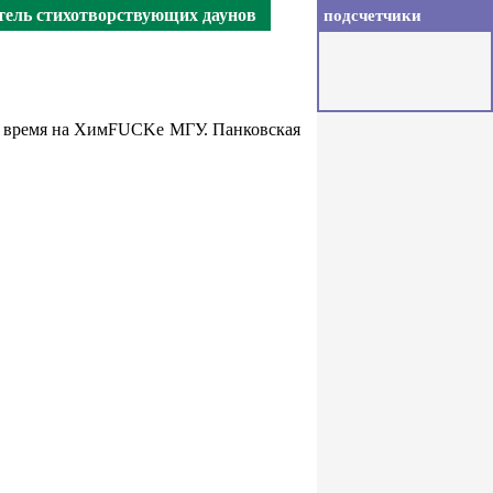
тель стихотворствующих даунов
подсчетчики
то время на ХимFUCKе МГУ. Панковская